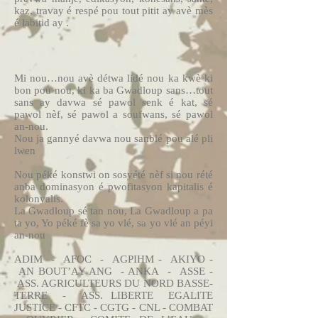
kaz, travay é respé pou tout pitit ay avè mès
é labitid ay .
Mi nou…nou avè détwa lidé nou ka kwè ki
bon pou nou, ki ka ba Gwadloup sans…tout
sans ay davwa sé pawol senk é kat, sé
pawol nèf, sé pawol a soufwans, sé pawol
an-nou.
Nou ja gannyé davwa nou sanblé pou alé pli
lwen
Nou péké konstwi on sosyété nèf si nou rété
anba dominasyon é pwofitasyon kapitalis é
kolonyalis.
La Gwadloup sé tan nou, La Gwadloup a pa
ta yo, Yo péké fè sa yo vlé, sa yo vlé an péyi
an-nou
ADIM - AFOC - AGPIHM - AKIYO -
AN BOUT’AY ANG - ANKA - ASSE -
ASS. AGRICULTEURS DU NORD BASSE-
TERRE - ASS. LIBERTE EGALITE
JUSTICE - CFTC - CGTG - CNL - COMBAT