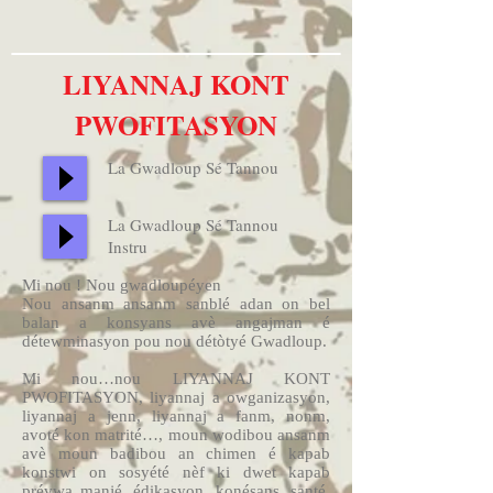
LIYANNAJ KONT
PWOFITASYON
La Gwadloup Sé Tannou
La Gwadloup Sé Tannou
Instru
Mi nou ! Nou gwadloupéyen
Nou ansanm ansanm sanblé adan on bel
balan a konsyans avè angajman é
détewminasyon pou nou détòtyé Gwadloup.
Mi nou…nou LIYANNAJ KONT
PWOFITASYON, liyannaj a owganizasyon,
liyannaj a jenn, liyannaj a fanm, nonm,
avoté kon matrité…, moun wodibou ansanm
avè moun badibou an chimen é kapab
konstwi on sosyété nèf ki dwet kapab
prévwa manjé, édikasyon, konésans, santé,