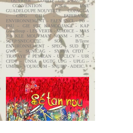
- OUVRIER COMITE DE L’EAU -
CONVENTION POUR UNE
GUADELOUPE NOUVELLE COPAGUA
- CSFG CTU – ESPERANCE
ENVIRONNEMENT – FAEN SNCL - FO –
FSU – GIE SBT KAMODJAKA - KAP
Gwadloup - LES VERTS - MADICE – MAS
KA KLE MOUVMAN NONM - PCG –
SGEP/SNEC/CFTC SOS B/Terre
ENVIRONNEMENT - SPEG - SUD PTT
GWA – SUNICAG - SYMPA CFDT -
TRAVAYE é PEYIZAN - UDCLCV - UIR
CFDT – UNSA - UGTG UPG - UPLG -
UMPG – VOUKOUM – SNUIPP - ADEIC.