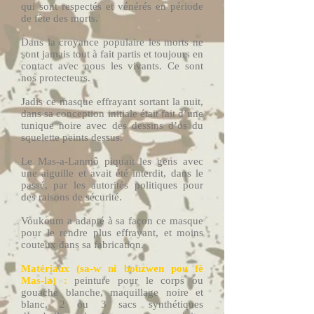
qui sont respectés et vénérés en période
de fête des morts.
Dans la croyance populaire les morts ne
sont jamais tout à fait partis et toujours en
contact avec nous les vivants. Ce sont
nos protecteurs.
Jadis ce masque effrayant sortant la nuit,
dans sa conception initiale était fait d’une
tunique noire avec des dessins d’os du
squelette peints dessus.
Le Mas-a-Lanmô piquait les gens avec
une aiguille et avait été interdit, dans le
passé, par les autorités politiques pour
des raisons de sécurité.
Voukoum a adapté à sa façon ce masque
pour le rendre plus effrayant, et moins
couteux dans sa fabrication.
Matériaux (sa-w ni bouzwen pou fè
Mas-la) :
peinture pour le corps ou
gouache blanche, maquillage noire et
blanc, 2 ou 3 sacs synthétiques