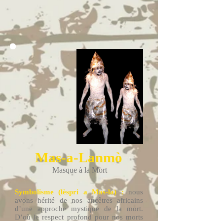
Mas-a-Lanmò
Masque à la Mort
Symbolisme (lèspri a Mas-la) :
nous
avons hérité de nos ancêtres africains
d’une approche mystique de la mort.
D’où le respect profond pour nos morts