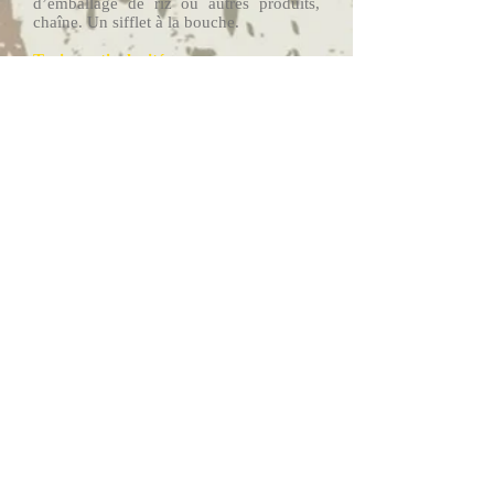
d’emballage de riz ou autres produits,
chaîne. Un sifflet à la bouche.
Trois particularités pour ce masque :
le Mas-a-Lanmô fait son apparition en
début de soirée, surtout lors de
manifestations culturelles ou de
regroupements de spectateurs ;
il n’a pas d’objectif économique,
contrairement aux autres masques qui
dansent ou présentent quelque chose
pour se faire monnayer, le Mas-a-Lanmô
ne perçoit aucune pièce de monnaie de la
foule qui est plus dérangée et effrayée
par ce masque ;
il n’y a pas de musiciens qui
accompagnent ce masque, juste le son
strident des sifflets.